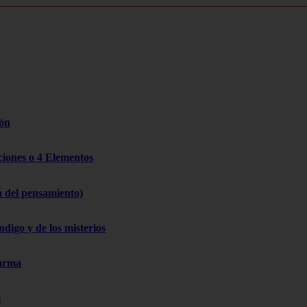
zón
cciones o 4 Elementos
a del pensamiento)
ndigo y de los misterios
Karma
s