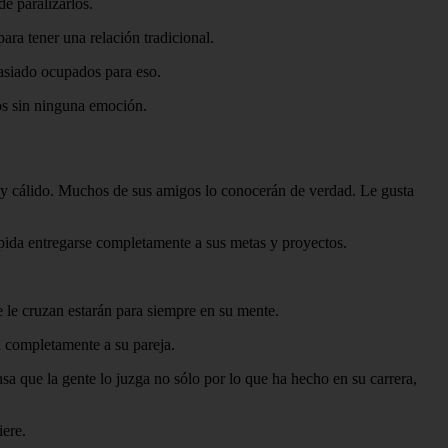
e paralizarlos.
ra tener una relación tradicional.
asiado ocupados para eso.
os sin ninguna emoción.
uy cálido. Muchos de sus amigos lo conocerán de verdad. Le gusta
mpida entregarse completamente a sus metas y proyectos.
e le cruzan estarán para siempre en su mente.
á completamente a su pareja.
a que la gente lo juzga no sólo por lo que ha hecho en su carrera,
iere.