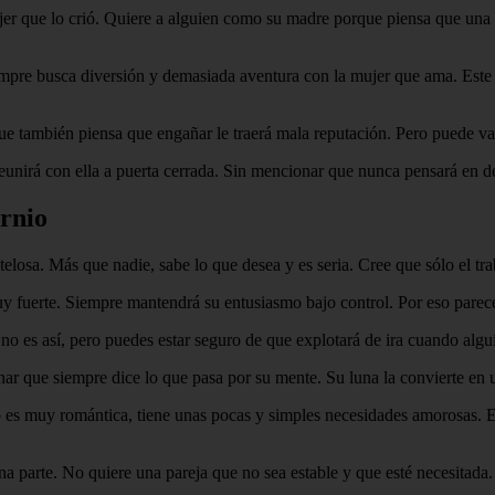
ujer que lo crió. Quiere a alguien como su madre porque piensa que una r
iempre busca diversión y demasiada aventura con la mujer que ama. Este 
que también piensa que engañar le traerá mala reputación. Pero puede vag
reunirá con ella a puerta cerrada. Sin mencionar que nunca pensará en de
rnio
osa. Más que nadie, sabe lo que desea y es seria. Cree que sólo el trab
 fuerte. Siempre mantendrá su entusiasmo bajo control. Por eso parece 
 es así, pero puedes estar seguro de que explotará de ira cuando algui
ar que siempre dice lo que pasa por su mente. Su luna la convierte en u
o es muy romántica, tiene unas pocas y simples necesidades amorosas. E
a parte. No quiere una pareja que no sea estable y que esté necesitada. 