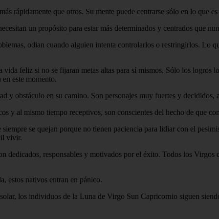
más rápidamente que otros. Su mente puede centrarse sólo en lo que es im
necesitan un propósito para estar más determinados y centrados que nun
blemas, odian cuando alguien intenta controlarlos o restringirlos. Lo q
ida feliz si no se fijaran metas altas para sí mismos. Sólo los logros 
án en este momento.
tad y obstáculo en su camino. Son personajes muy fuertes y decididos, 
icos y al mismo tiempo receptivos, son conscientes del hecho de que con
e siempre se quejan porque no tienen paciencia para lidiar con el pesi
l vivir.
on dedicados, responsables y motivados por el éxito. Todos los Virgos 
a, estos nativos entran en pánico.
solar, los individuos de la Luna de Virgo Sun Capricornio siguen siend