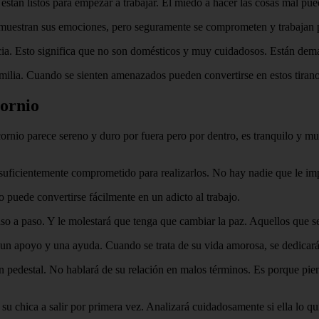
án listos para empezar a trabajar. El miedo a hacer las cosas mal pued
muestran sus emociones, pero seguramente se comprometen y trabajan pa
a. Esto significa que no son domésticos y muy cuidadosos. Están dem
milia. Cuando se sienten amenazados pueden convertirse en estos tiran
ornio
ornio parece sereno y duro por fuera pero por dentro, es tranquilo y m
lo suficientemente comprometido para realizarlos. No hay nadie que le i
puede convertirse fácilmente en un adicto al trabajo.
aso a paso. Y le molestará que tenga que cambiar la paz. Aquellos que s
 un apoyo y una ayuda. Cuando se trata de su vida amorosa, se dedicar
pedestal. No hablará de su relación en malos términos. Es porque piens
su chica a salir por primera vez. Analizará cuidadosamente si ella lo qu