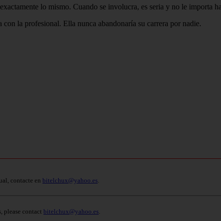
r exactamente lo mismo. Cuando se involucra, es seria y no le importa
a con la profesional. Ella nunca abandonaría su carrera por nadie.
ual, contacte en
bitelchux@yahoo.es
.
s, please contact
bitelchux@yahoo.es
.