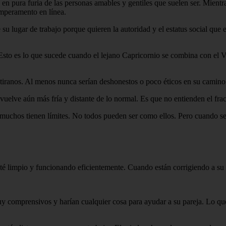
en pura furia de las personas amables y gentiles que suelen ser. Mient
emperamento en línea.
su lugar de trabajo porque quieren la autoridad y el estatus social que 
 Esto es lo que sucede cuando el lejano Capricornio se combina con el V
tiranos. Al menos nunca serían deshonestos o poco éticos en su camino
uelve aún más fría y distante de lo normal. Es que no entienden el fra
chos tienen límites. No todos pueden ser como ellos. Pero cuando se tr
té limpio y funcionando eficientemente. Cuando están corrigiendo a s
uy comprensivos y harían cualquier cosa para ayudar a su pareja. Lo que