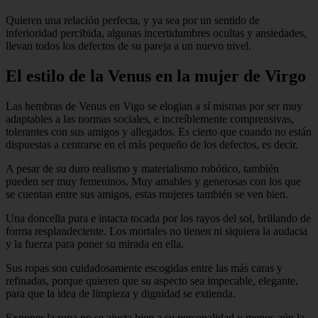
Quieren una relación perfecta, y ya sea por un sentido de
inferioridad percibida, algunas incertidumbres ocultas y ansiedades,
llevan todos los defectos de su pareja a un nuevo nivel.
El estilo de la Venus en la mujer de Virgo
Las hembras de Venus en Vigo se elogian a sí mismas por ser muy
adaptables a las normas sociales, e increíblemente comprensivas,
tolerantes con sus amigos y allegados. Es cierto que cuando no están
dispuestas a centrarse en el más pequeño de los defectos, es decir.
A pesar de su duro realismo y materialismo robótico, también
pueden ser muy femeninos. Muy amables y generosas con los que
se cuentan entre sus amigos, estas mujeres también se ven bien.
Una doncella pura e intacta tocada por los rayos del sol, brillando de
forma resplandeciente. Los mortales no tienen ni siquiera la audacia
y la fuerza para poner su mirada en ella.
Sus ropas son cuidadosamente escogidas entre las más caras y
refinadas, porque quieren que su aspecto sea impecable, elegante,
para que la idea de limpieza y dignidad se extienda.
Exponer la ropa no se ajusta bien a su personalidad y menos aún la