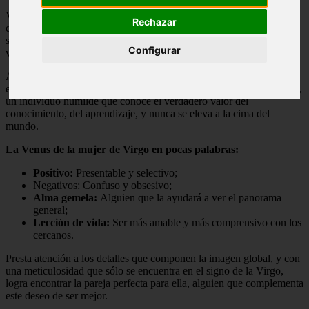
Venus en Virgo las mujeres están especialmente dotadas de la
Rechazar
capacidad de mirarse introspectivamente a sí mismas, de observar
sus defectos, de asimilarlos todos y de tratar de transformarlos en
Configurar
ventajas.
Así, un camino de auto-perfección comienza desde que esta mujer
empieza a darse cuenta de su gran potencial. Ella es, en este sentido,
un individuo humilde que conoce el verdadero valor del
conocimiento, del aprendizaje, y nunca se eleva a la cima del
mundo.
La Venus de la mujer de Virgo en pocas palabras:
Positivo:
Presentable y selectivo;
Negativos: Confuso y obsesivo;
Alma gemela:
Alguien que la ayudará a ver el panorama
general;
Lección de vida:
Ser más amable y más comprensivo con los
cercanos.
Presta atención a los detalles que componen la imagen global, y con
una meticulosidad que sólo se encuentra en el signo de la Virgo,
logra encontrar la pareja perfecta para ella, alguien que complementa
este deseo de ser mejor.