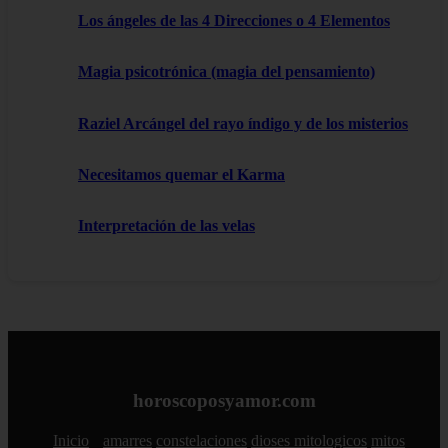
Los ángeles de las 4 Direcciones o 4 Elementos
Magia psicotrónica (magia del pensamiento)
Raziel Arcángel del rayo índigo y de los misterios
Necesitamos quemar el Karma
Interpretación de las velas
horoscoposyamor.com
Inicio
amarres
constelaciones
dioses mitologicos
mitos