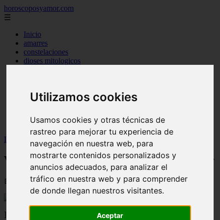
horoscoposyamor.com
☰
Inicio
amarres
constelaciones
dioses mitologicos
mitos
novedades
numerologia
Utilizamos cookies
personajes mitologicos
seres mitologicos
significado de los suenos
Usamos cookies y otras técnicas de
simbologia
rastreo para mejorar tu experiencia de
Inicio
>
horoscopos
>
Venus en la Mujer Virgo: Conócela mejor
navegación en nuestra web, para
mostrarte contenidos personalizados y
Venus en la Mujer Virgo: Conócela mejor
anuncios adecuados, para analizar el
tráfico en nuestra web y para comprender
📅 09/09/2025
de donde llegan nuestros visitantes.
]]>
Aceptar