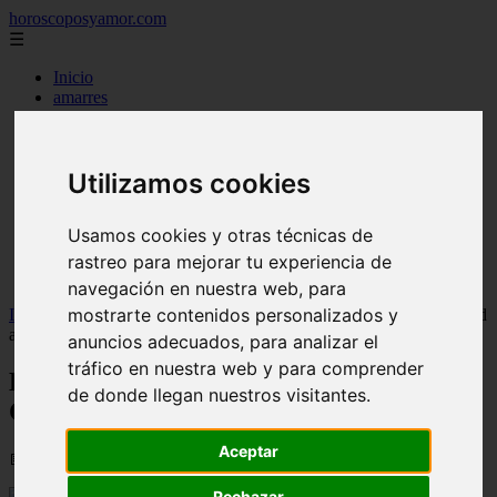
horoscoposyamor.com
☰
Inicio
amarres
constelaciones
dioses mitologicos
mitos
novedades
Utilizamos cookies
numerologia
personajes mitologicos
Usamos cookies y otras técnicas de
seres mitologicos
significado de los suenos
rastreo para mejorar tu experiencia de
simbologia
navegación en nuestra web, para
mostrarte contenidos personalizados y
Inicio
>
horoscopos
>
Hombre Dragón Mono Mujer Compatibilidad
a largo plazo
anuncios adecuados, para analizar el
tráfico en nuestra web y para comprender
Hombre Dragón Mono Mujer
de donde llegan nuestros visitantes.
Compatibilidad a largo plazo
Aceptar
📅 01/09/2025
Rechazar