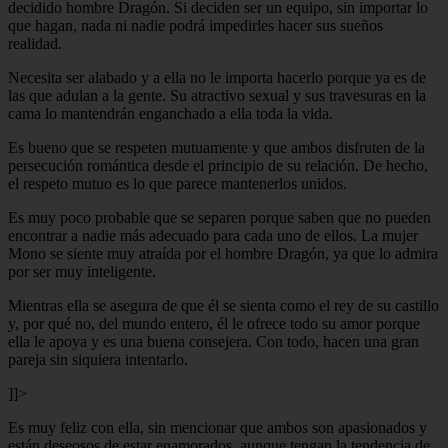
decidido hombre Dragón. Si deciden ser un equipo, sin importar lo
que hagan, nada ni nadie podrá impedirles hacer sus sueños
realidad.
Necesita ser alabado y a ella no le importa hacerlo porque ya es de
las que adulan a la gente. Su atractivo sexual y sus travesuras en la
cama lo mantendrán enganchado a ella toda la vida.
Es bueno que se respeten mutuamente y que ambos disfruten de la
persecución romántica desde el principio de su relación. De hecho,
el respeto mutuo es lo que parece mantenerlos unidos.
Es muy poco probable que se separen porque saben que no pueden
encontrar a nadie más adecuado para cada uno de ellos. La mujer
Mono se siente muy atraída por el hombre Dragón, ya que lo admira
por ser muy inteligente.
Mientras ella se asegura de que él se sienta como el rey de su castillo
y, por qué no, del mundo entero, él le ofrece todo su amor porque
ella le apoya y es una buena consejera. Con todo, hacen una gran
pareja sin siquiera intentarlo.
]]>
Es muy feliz con ella, sin mencionar que ambos son apasionados y
están deseosos de estar enamorados, aunque tengan la tendencia de