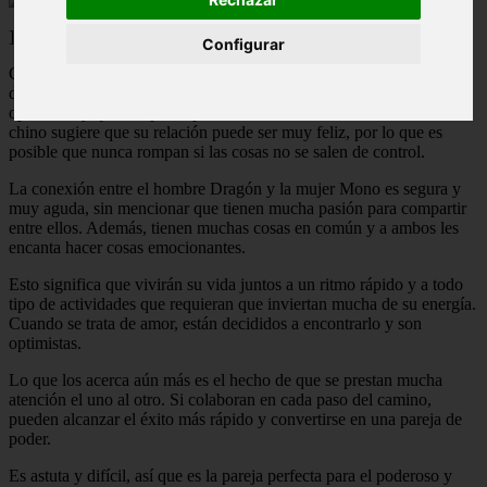
]]>
Configurar
Cuando están juntos, el hombre Dragón y la mujer Mono pueden
divertirse mucho, ya que ambos tienen mucha energía, son siempre
optimistas y quieren participar en nuevas aventuras. El zodíaco
chino sugiere que su relación puede ser muy feliz, por lo que es
posible que nunca rompan si las cosas no se salen de control.
La conexión entre el hombre Dragón y la mujer Mono es segura y
muy aguda, sin mencionar que tienen mucha pasión para compartir
entre ellos. Además, tienen muchas cosas en común y a ambos les
encanta hacer cosas emocionantes.
Esto significa que vivirán su vida juntos a un ritmo rápido y a todo
tipo de actividades que requieran que inviertan mucha de su energía.
Cuando se trata de amor, están decididos a encontrarlo y son
optimistas.
Lo que los acerca aún más es el hecho de que se prestan mucha
atención el uno al otro. Si colaboran en cada paso del camino,
pueden alcanzar el éxito más rápido y convertirse en una pareja de
poder.
Es astuta y difícil, así que es la pareja perfecta para el poderoso y