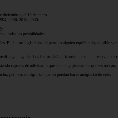
de diciembre y el 19 de enero.
1994, 2006, 2018, 2030.
ón.
o a todas las posibilidades.
es. En la astrología china, el perro es alguien equilibrado, sensible y 
realista y amigable. Los Perros de Capricornio no son tan reservados c
iendo capaces de adivinar lo que sienten y piensan los que les rodean.
mucho, pero eso no significa que no puedan hacer amigos fácilmente.
capricornio