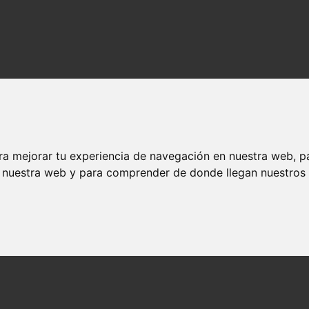
ra mejorar tu experiencia de navegación en nuestra web, p
n nuestra web y para comprender de donde llegan nuestros v
del zodíaco occidental chino
ero del zodíaco occidental chino