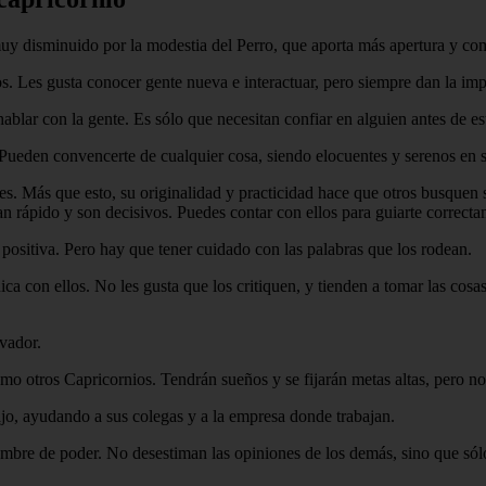
muy disminuido por la modestia del Perro, que aporta más apertura y co
os. Les gusta conocer gente nueva e interactuar, pero siempre dan la im
blar con la gente. Es sólo que necesitan confiar en alguien antes de es
 Pueden convencerte de cualquier cosa, siendo elocuentes y serenos en 
tes. Más que esto, su originalidad y practicidad hace que otros busquen su
 rápido y son decisivos. Puedes contar con ellos para guiarte correctam
positiva. Pero hay que tener cuidado con las palabras que los rodean.
ica con ellos. No les gusta que los critiquen, y tienden a tomar las cosa
rvador.
 otros Capricornios. Tendrán sueños y se fijarán metas altas, pero no i
ajo, ayudando a sus colegas y a la empresa donde trabajan.
mbre de poder. No desestiman las opiniones de los demás, sino que sólo