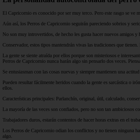
El Capricornio es conocido por ser muy terco. Pero este rasgo se ve 
Aún así, los Perros de Capricornio seguirán pareciendo sobrios y seri
No son muy introvertidos, de hecho les gusta hacer nuevos amigos y ha
Conservador, estos tipos mantendrán vivas las tradiciones que tienen.
La gente se siente atraída por ellos porque son misteriosos e interesan
Perros de Capricornio nunca harán algo sin pensarlo dos veces. Piensan
Se entusiasman con las cosas nuevas y siempre mantienen una actitud 
Pueden resultar fácilmente heridos cuando la gente es sarcástica o irón
ellos.
Características principales: Parlanchín, original, útil, calculado, conse
La mayoría de las veces son confiados, pero no son tan ambiciosos como
Trabajadores duros, estarán contentos de hacer horas extras en el trab
Los Perros de Capricornio odian los conflictos y no tienen ninguna ha
algo.