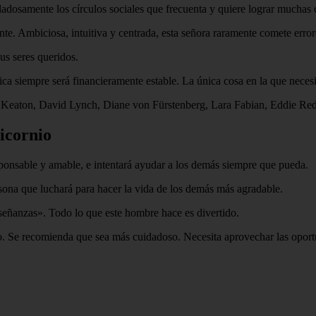
adosamente los círculos sociales que frecuenta y quiere lograr muchas 
te. Ambiciosa, intuitiva y centrada, esta señora raramente comete errore
us seres queridos.
ica siempre será financieramente estable. La única cosa en la que necesit
ne Keaton, David Lynch, Diane von Fürstenberg, Lara Fabian, Eddie R
icornio
ponsable y amable, e intentará ayudar a los demás siempre que pueda.
sona que luchará para hacer la vida de los demás más agradable.
eñanzas». Todo lo que este hombre hace es divertido.
o. Se recomienda que sea más cuidadoso. Necesita aprovechar las oport