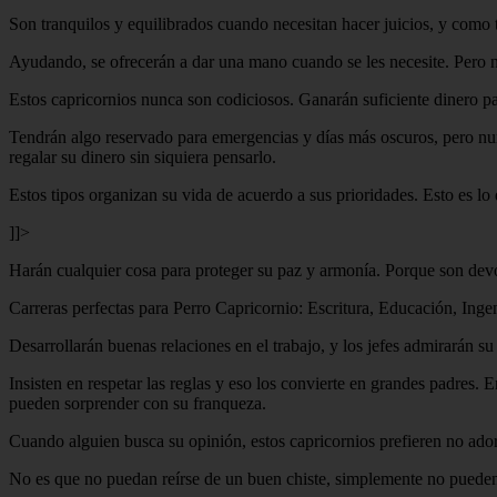
Son tranquilos y equilibrados cuando necesitan hacer juicios, y como to
Ayudando, se ofrecerán a dar una mano cuando se les necesite. Pero no 
Estos capricornios nunca son codiciosos. Ganarán suficiente dinero pa
Tendrán algo reservado para emergencias y días más oscuros, pero nun
regalar su dinero sin siquiera pensarlo.
Estos tipos organizan su vida de acuerdo a sus prioridades. Esto es lo
]]>
Harán cualquier cosa para proteger su paz y armonía. Porque son devo
Carreras perfectas para Perro Capricornio: Escritura, Educación, Ingen
Desarrollarán buenas relaciones en el trabajo, y los jefes admirarán s
Insisten en respetar las reglas y eso los convierte en grandes padres. 
pueden sorprender con su franqueza.
Cuando alguien busca su opinión, estos capricornios prefieren no ador
No es que no puedan reírse de un buen chiste, simplemente no pueden 