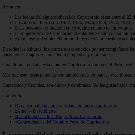
Resumen
Las fechas del signo zodiacal de Capricornio están entre el 22 
Los años del Perro son: 1922, 1934, 1946, 1958, 1970, 1982, 
Estas personas no dudarán en corregirte cuando te equivoques.
La mujer Perro de Capricornio cuenta demasiado con su intuici
Ambicioso y flexible, el hombre Perro de Capricornio está abiert
En todas las culturas, los perros son conocidos por ser compañeros leal
nacen en este signo se consideran templadas y moderadas.
Cuando una persona está tanto en Capricornio como en el Perro, será 
Más que esto, estas personas son también más empáticas y cariñosas, s
Cautelosos y flexibles, son dulces y cerebrales. No les gusta hablar 
Contenido
1La personalidad autocontrolada del perro capricornio
2Amor – Descubierto
3Características de la Mujer Perro Capricornio
4Características del Hombre Perro de Capricornio
La personalidad autocontrolada del perro 