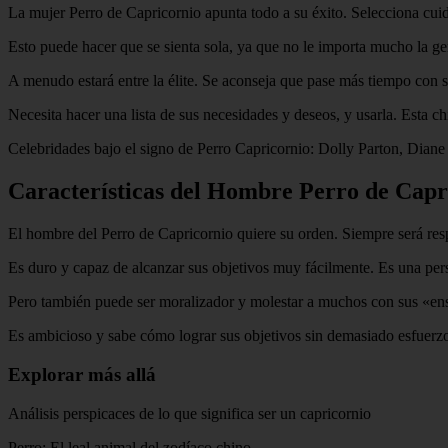
La mujer Perro de Capricornio apunta todo a su éxito. Selecciona cuid
Esto puede hacer que se sienta sola, ya que no le importa mucho la gen
A menudo estará entre la élite. Se aconseja que pase más tiempo con s
Necesita hacer una lista de sus necesidades y deseos, y usarla. Esta ch
Celebridades bajo el signo de Perro Capricornio: Dolly Parton, Dia
Características del Hombre Perro de Capr
El hombre del Perro de Capricornio quiere su orden. Siempre será res
Es duro y capaz de alcanzar sus objetivos muy fácilmente. Es una per
Pero también puede ser moralizador y molestar a muchos con sus «ens
Es ambicioso y sabe cómo lograr sus objetivos sin demasiado esfuerz
Explorar más allá
Análisis perspicaces de lo que significa ser un capricornio
Perro: El leal animal del zodíaco chino