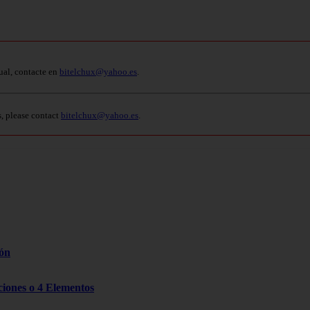
ual, contacte en
bitelchux@yahoo.es
.
s, please contact
bitelchux@yahoo.es
.
zón
cciones o 4 Elementos