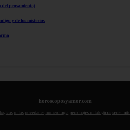
a del pensamiento)
ndigo y de los misterios
Karma
s
horoscoposyamor.com
logicos
mitos
novedades
numerologia
personajes mitologicos
seres mit