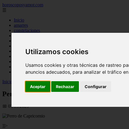
horoscoposyamor.com
☰
Inicio
amarres
constelaciones
dioses mitologicos
mitos
novedades
Utilizamos cookies
numerologia
personajes mitologicos
seres mitologicos
Usamos cookies y otras técnicas de rastreo pa
significado de los suenos
anuncios adecuados, para analizar el tráfico e
simbologia
Inicio
>
horoscopos
>
Perro de Capricornio: El agradable compañero 
Aceptar
Rechazar
Configurar
Perro de Capricornio: El agradable compañ
📅 03/09/2025
]]>