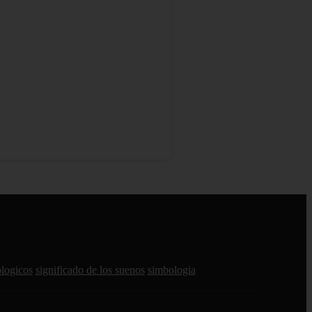
ologicos
significado de los suenos
simbologia