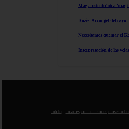
Magia psicotrónica (magi
Raziel Arcángel del rayo í
Necesitamos quemar el 
Interpretación de las vela
Inicio
amarres
constelaciones
dioses mito