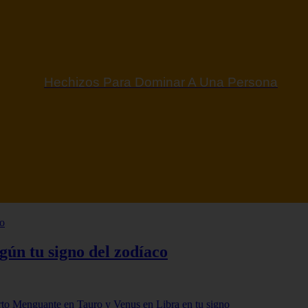
 Taínos Y Sus Significados | Simbología Taína
gún tu signo del zodíaco