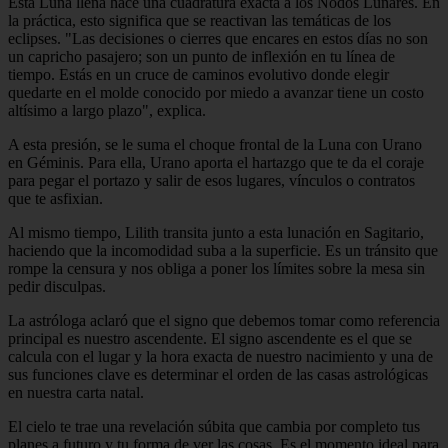
Esta Luna llena hace una cuadratura exacta a los Nodos Lunares. En
la práctica, esto significa que se reactivan las temáticas de los
eclipses. "Las decisiones o cierres que encares en estos días no son
un capricho pasajero; son un punto de inflexión en tu línea de
tiempo. Estás en un cruce de caminos evolutivo donde elegir
quedarte en el molde conocido por miedo a avanzar tiene un costo
altísimo a largo plazo", explica.
A esta presión, se le suma el choque frontal de la Luna con Urano
en Géminis. Para ella, Urano aporta el hartazgo que te da el coraje
para pegar el portazo y salir de esos lugares, vínculos o contratos
que te asfixian.
Al mismo tiempo, Lilith transita junto a esta lunación en Sagitario,
haciendo que la incomodidad suba a la superficie. Es un tránsito que
rompe la censura y nos obliga a poner los límites sobre la mesa sin
pedir disculpas.
La astróloga aclaró que el signo que debemos tomar como referencia
principal es nuestro ascendente. El signo ascendente es el que se
calcula con el lugar y la hora exacta de nuestro nacimiento y una de
sus funciones clave es determinar el orden de las casas astrológicas
en nuestra carta natal.
El cielo te trae una revelación súbita que cambia por completo tus
planes a futuro y tu forma de ver las cosas. Es el momento ideal para