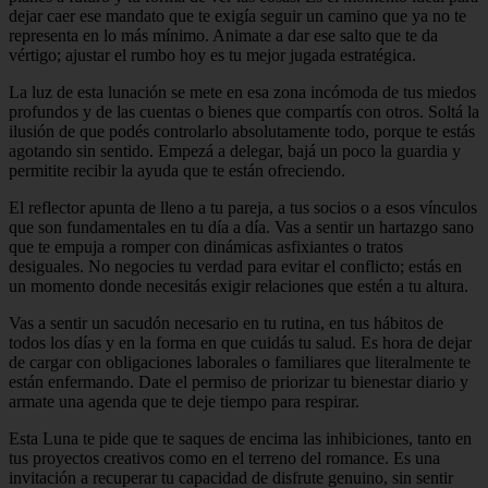
dejar caer ese mandato que te exigía seguir un camino que ya no te
representa en lo más mínimo. Animate a dar ese salto que te da
vértigo; ajustar el rumbo hoy es tu mejor jugada estratégica.
La luz de esta lunación se mete en esa zona incómoda de tus miedos
profundos y de las cuentas o bienes que compartís con otros. Soltá la
ilusión de que podés controlarlo absolutamente todo, porque te estás
agotando sin sentido. Empezá a delegar, bajá un poco la guardia y
permitite recibir la ayuda que te están ofreciendo.
El reflector apunta de lleno a tu pareja, a tus socios o a esos vínculos
que son fundamentales en tu día a día. Vas a sentir un hartazgo sano
que te empuja a romper con dinámicas asfixiantes o tratos
desiguales. No negocies tu verdad para evitar el conflicto; estás en
un momento donde necesitás exigir relaciones que estén a tu altura.
Vas a sentir un sacudón necesario en tu rutina, en tus hábitos de
todos los días y en la forma en que cuidás tu salud. Es hora de dejar
de cargar con obligaciones laborales o familiares que literalmente te
están enfermando. Date el permiso de priorizar tu bienestar diario y
armate una agenda que te deje tiempo para respirar.
Esta Luna te pide que te saques de encima las inhibiciones, tanto en
tus proyectos creativos como en el terreno del romance. Es una
invitación a recuperar tu capacidad de disfrute genuino, sin sentir