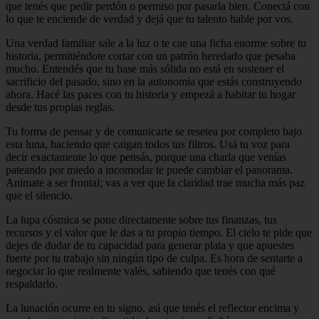
que tenés que pedir perdón o permiso por pasarla bien. Conectá con
lo que te enciende de verdad y dejá que tu talento hable por vos.
Una verdad familiar sale a la luz o te cae una ficha enorme sobre tu
historia, permitiéndote cortar con un patrón heredado que pesaba
mucho. Entendés que tu base más sólida no está en sostener el
sacrificio del pasado, sino en la autonomía que estás construyendo
ahora. Hacé las paces con tu historia y empezá a habitar tu hogar
desde tus propias reglas.
Tu forma de pensar y de comunicarte se resetea por completo bajo
esta luna, haciendo que caigan todos tus filtros. Usá tu voz para
decir exactamente lo que pensás, porque una charla que venías
pateando por miedo a incomodar te puede cambiar el panorama.
Animate a ser frontal; vas a ver que la claridad trae mucha más paz
que el silencio.
La lupa cósmica se pone directamente sobre tus finanzas, tus
recursos y el valor que le das a tu propio tiempo. El cielo te pide que
dejes de dudar de tu capacidad para generar plata y que apuestes
fuerte por tu trabajo sin ningún tipo de culpa. Es hora de sentarte a
negociar lo que realmente valés, sabiendo que tenés con qué
respaldarlo.
La lunación ocurre en tu signo, así que tenés el reflector encima y