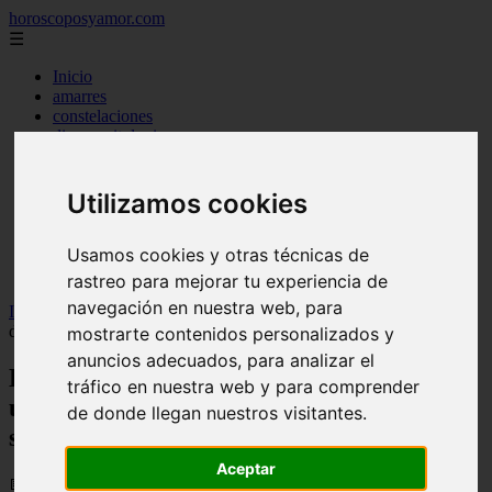
horoscoposyamor.com
☰
Inicio
amarres
constelaciones
dioses mitologicos
mitos
novedades
numerologia
Utilizamos cookies
personajes mitologicos
seres mitologicos
Usamos cookies y otras técnicas de
significado de los suenos
simbologia
rastreo para mejorar tu experiencia de
navegación en nuestra web, para
Inicio
>
astrologia
>
La Luna llena azul en Sagitario llega el último
día de mayo: cómo lo vivirá cada signo
mostrarte contenidos personalizados y
anuncios adecuados, para analizar el
La Luna llena azul en Sagitario llega el
tráfico en nuestra web y para comprender
último día de mayo: cómo lo vivirá cada
de donde llegan nuestros visitantes.
signo
Aceptar
📅 29/05/2026