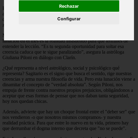
Rechazar
El domingo 31 de mayo el cielo nos marca un hito: llega la "Luna
azul". Se le llama así ya que es la segunda Luna llena que ocurre
Configurar
dentro de un mismo mes calendario. Cómo lo vivirá cada signo del
zodiaco.
Mientras una Luna llena normal marca un cierre, esta segunda
lunación en el mes es la realidad insistiendo para que termines de
entender la lección. “Es tu segunda oportunidad para soltar esa
creencia caduca que te sigue paralizando”, asegura la astróloga
Giuliana Piloni en diálogo con Clarín.
¿Qué representa a nivel astrológico, social y psicológico qué
representa? Sagitario es el signo que busca el sentido, rige nuestras
creencias y arma nuestra filosofía de vida. Pero esta lunación viene a
dinamitar el concepto de "verdad absoluta". Según Piloni, nos
empuja de frente contra nuestros propios prejuicios, obligándonos a
aceptar que esas formas de pensar que nos daban tanta seguridad,
hoy nos quedan chicas.
Además, advierte que hay un choque frontal entre el "deber ser" que
nos vendieron -o que nosotros mismos compramos- y nuestra
realidad práctica. Para que entre lo nuevo en tu vida, primero hay
que derrumbar el dogma interno que decreta que "no se puede".