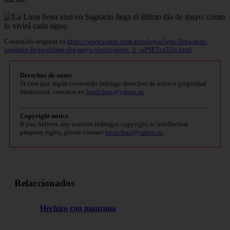
Contenido original en
https://www.clarin.com/astrologia/luna-llena-azul-
sagitario-llega-ultimo-dia-mayo-vivira-signo_0_wPSFTvzTOv.html
Derechos de autor
Si cree que algún contenido infringe derechos de autor o propiedad
intelectual, contacte en
bitelchux@yahoo.es
.
Copyright notice
If you believe any content infringes copyright or intellectual
property rights, please contact
bitelchux@yahoo.es
.
Relaccionados
Hechizo con manzana