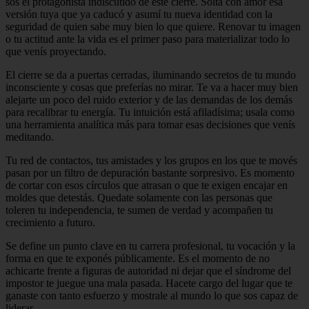
sos el protagonista indiscutido de este cierre. Soltá con amor esa
versión tuya que ya caducó y asumí tu nueva identidad con la
seguridad de quien sabe muy bien lo que quiere. Renovar tu imagen
o tu actitud ante la vida es el primer paso para materializar todo lo
que venís proyectando.
El cierre se da a puertas cerradas, iluminando secretos de tu mundo
inconsciente y cosas que preferías no mirar. Te va a hacer muy bien
alejarte un poco del ruido exterior y de las demandas de los demás
para recalibrar tu energía. Tu intuición está afiladísima; usala como
una herramienta analítica más para tomar esas decisiones que venís
meditando.
Tu red de contactos, tus amistades y los grupos en los que te movés
pasan por un filtro de depuración bastante sorpresivo. Es momento
de cortar con esos círculos que atrasan o que te exigen encajar en
moldes que detestás. Quedate solamente con las personas que
toleren tu independencia, te sumen de verdad y acompañen tu
crecimiento a futuro.
Se define un punto clave en tu carrera profesional, tu vocación y la
forma en que te exponés públicamente. Es el momento de no
achicarte frente a figuras de autoridad ni dejar que el síndrome del
impostor te juegue una mala pasada. Hacete cargo del lugar que te
ganaste con tanto esfuerzo y mostrale al mundo lo que sos capaz de
liderar.