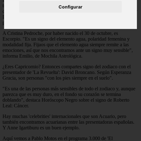
televisión comparte horóscopo contigo. De una Escorpio experta en
Configurar
dar la campanada al rostro más mediático de Telecinco, pasando por
David Broncano o Pablo Motos, repasamos los signos de los
presentadores más conocidos.
A Cristina Pedroche, por haber nacido el 30 de octubre, es
Escorpio. "Es un signo del elemento agua, polaridad femenina y
modalidad fija. Fijaos que el elemento agua siempre remite a las
emociones, así que nos encontramos ante un signo muy sensible",
informa Emilio, de Mochila Astrológica.
¿Eres Capricornio? Entonces compartes signo del zodiaco con el
presentador de 'La Revuelta': David Broncano. Según Esperanza
Gracia, son personas "con los pies siempre en el suelo".
"Es una de las personas más sensibles de todo el zodiaco y, aunque
parezca que es muy duro, en el fondo su corazón se termina
doblando", destaca Horóscopo Negro sobre el signo de Roberto
Leal: Cáncer.
Hay muchas 'celebrities' internacionales que son Acuario, pero
también encontramos acuarianas entre las presentadoras españolas.
Y Anne Igartiburu es un buen ejemplo.
Aquí vemos a Pablo Motos en el programa 3.000 de 'El