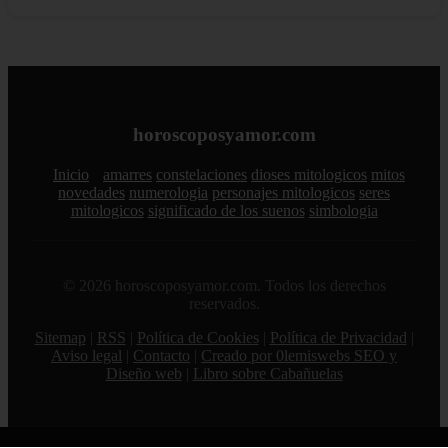
horoscoposyamor.com
Inicio
amarres
constelaciones
dioses mitologicos
mitos
novedades
numerologia
personajes mitologicos
seres
mitologicos
significado de los suenos
simbologia
© 2026 horoscoposyamor.com. Todos los derechos
reservados.
Sitemap
|
RSS
|
Política de Cookies
|
Política de Privacidad
|
Aviso legal
|
Contacto
|
Creado por 0lemiswebs SEO y
Diseño web
|
Libro sobre Cabañuelas