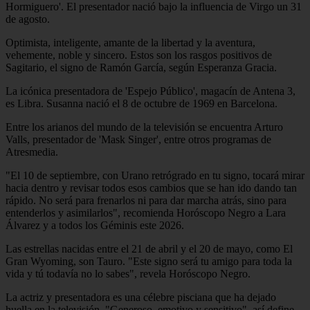
Hormiguero'. El presentador nació bajo la influencia de Virgo un 31
de agosto.
Optimista, inteligente, amante de la libertad y la aventura,
vehemente, noble y sincero. Estos son los rasgos positivos de
Sagitario, el signo de Ramón García, según Esperanza Gracia.
La icónica presentadora de 'Espejo Público', magacín de Antena 3,
es Libra. Susanna nació el 8 de octubre de 1969 en Barcelona.
Entre los arianos del mundo de la televisión se encuentra Arturo
Valls, presentador de 'Mask Singer', entre otros programas de
Atresmedia.
"El 10 de septiembre, con Urano retrógrado en tu signo, tocará mirar
hacia dentro y revisar todos esos cambios que se han ido dando tan
rápido. No será para frenarlos ni para dar marcha atrás, sino para
entenderlos y asimilarlos", recomienda Horóscopo Negro a Lara
Álvarez y a todos los Géminis este 2026.
Las estrellas nacidas entre el 21 de abril y el 20 de mayo, como El
Gran Wyoming, son Tauro. "Este signo será tu amigo para toda la
vida y tú todavía no lo sabes", revela Horóscopo Negro.
La actriz y presentadora es una célebre pisciana que ha dejado
huella en la televisión. "Generoso, emotivo y sensitivo", así define