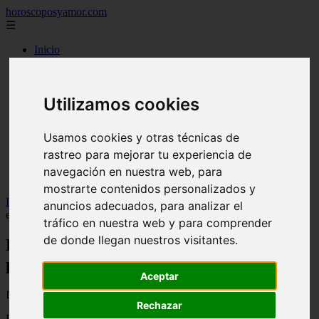
horoscoposyamor.com
☰
Inicio
amarres
constelaciones
dioses mitologicos
Utilizamos cookies
mitos
novedades
numerologia
Usamos cookies y otras técnicas de
personajes mitologicos
seres mitologicos
rastreo para mejorar tu experiencia de
significado de los suenos
navegación en nuestra web, para
simbologia
mostrarte contenidos personalizados y
Inicio
>
astrologia
>
Los signos del zodiaco de los presentadores
anuncios adecuados, para analizar el
españoles más conocidos
tráfico en nuestra web y para comprender
de donde llegan nuestros visitantes.
Los signos del zodiaco de los
presentadores españoles más conocidos
Aceptar
📅 03/06/2026
Rechazar
Dime cuál es tu signo del zodiaco y te diré qué presentador de la