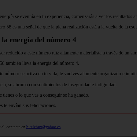
nergía se eventúa en tu experiencia, comenzarás a ver los resultados ap
o 58 es una señal de que la plena realización está a la vuelta de la esq
 la energía del número 4
r reducido a este número raíz altamente materialista a través de un s
 58 también lleva la energía del número 4.
e número se activa en tu vida, te vuelves altamente organizado e intuiti
cia, se abruma con sentimientos de inseguridad e indignidad.
ue tienes o lo que vas a conseguir se ha ganado.
 te envían sus felicitaciones.
ual, contacte en
bitelchux@yahoo.es
.