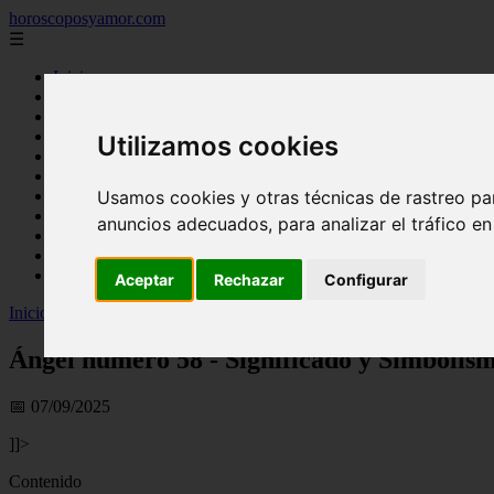
horoscoposyamor.com
☰
Inicio
amarres
constelaciones
dioses mitologicos
Utilizamos cookies
mitos
novedades
Usamos cookies y otras técnicas de rastreo pa
numerologia
personajes mitologicos
anuncios adecuados, para analizar el tráfico e
seres mitologicos
significado de los suenos
simbologia
Aceptar
Rechazar
Configurar
Inicio
>
horoscopos
>
Ángel número 58 - Significado y Simbolismo
Ángel número 58 - Significado y Simbolis
📅 07/09/2025
]]>
Contenido