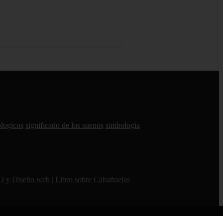
ologicos
significado de los suenos
simbologia
O y Diseño web
|
Libro sobre Cabañuelas