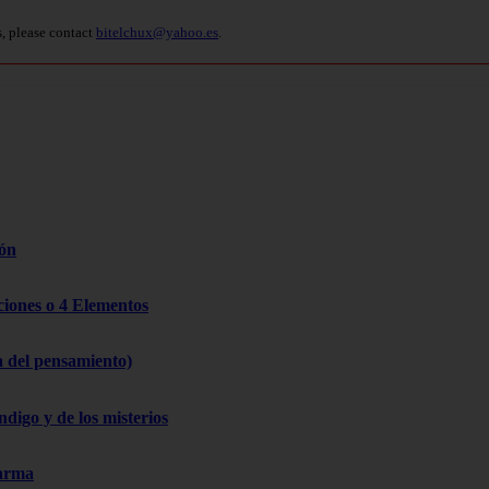
s, please contact
bitelchux@yahoo.es
.
zón
cciones o 4 Elementos
a del pensamiento)
ndigo y de los misterios
Karma