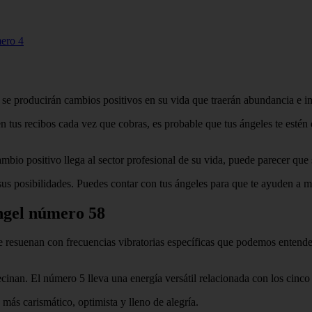
mero 4
se producirán cambios positivos en su vida que traerán abundancia e im
en tus recibos cada vez que cobras, es probable que tus ángeles te est
bio positivo llega al sector profesional de su vida, puede parecer que
sus posibilidades. Puedes contar con tus ángeles para que te ayuden a me
Ángel número 58
esuenan con frecuencias vibratorias específicas que podemos entender i
inan. El número 5 lleva una energía versátil relacionada con los cinco se
más carismático, optimista y lleno de alegría.