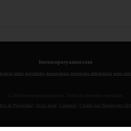
s
horoscoposyamor.com
logicos
mitos
novedades
numerologia
personajes mitologicos
seres mit
© 2026 horoscoposyamor.com. Todos los derechos reservados.
tica de Privacidad
|
Aviso legal
|
Contacto
|
Creado por 0lemiswebs SE