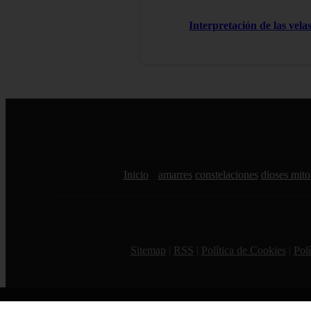
Interpretación de las vela
Inicio
amarres
constelaciones
dioses mito
Sitemap
|
RSS
|
Política de Cookies
|
Polí