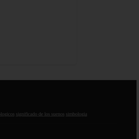
ologicos
significado de los suenos
simbologia