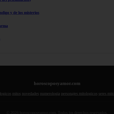
ndigo y de los misterios
Karma
s
horoscoposyamor.com
logicos
mitos
novedades
numerologia
personajes mitologicos
seres mit
© 2026 horoscoposyamor.com. Todos los derechos reservados.