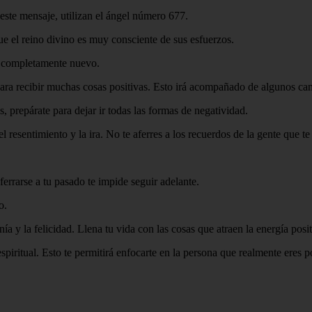
r este mensaje, utilizan el ángel número 677.
 el reino divino es muy consciente de sus esfuerzos.
el completamente nuevo.
para recibir muchas cosas positivas. Esto irá acompañado de algunos cam
, prepárate para dejar ir todas las formas de negatividad.
l resentimiento y la ira. No te aferres a los recuerdos de la gente que t
errarse a tu pasado te impide seguir adelante.
o.
ía y la felicidad. Llena tu vida con las cosas que atraen la energía posit
iritual. Esto te permitirá enfocarte en la persona que realmente eres p