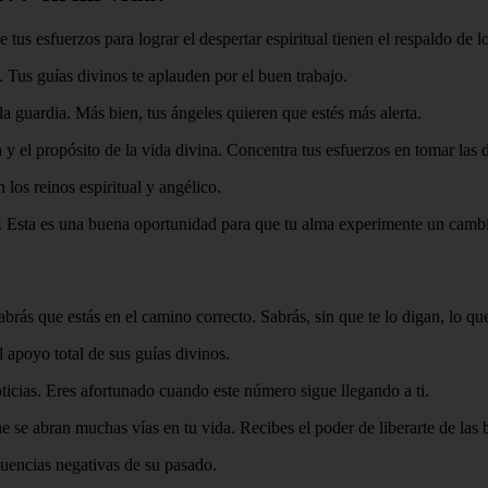
 tus esfuerzos para lograr el despertar espiritual tienen el respaldo de l
. Tus guías divinos te aplauden por el buen trabajo.
la guardia. Más bien, tus ángeles quieren que estés más alerta.
y el propósito de la vida divina. Concentra tus esfuerzos en tomar las d
os reinos espiritual y angélico.
a. Esta es una buena oportunidad para que tu alma experimente un cambi
ás que estás en el camino correcto. Sabrás, sin que te lo digan, lo que
 apoyo total de sus guías divinos.
icias. Eres afortunado cuando este número sigue llegando a ti.
 se abran muchas vías en tu vida. Recibes el poder de liberarte de las b
luencias negativas de su pasado.