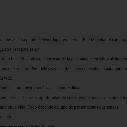
rtantes están a punto de tener lugar en tu vida. Puedes evitar el cambio;
¿Estás listo para esto?
opio bien. Necesitas que crezcan de la persona que eres hoy al siguient
n poco alarmado. Pero debes ser lo suficientemente valiente para que fi
tu vida.
entres harán que tus sueños se hagan realidad.
 en tu vida. Tienes la oportunidad de crecer en una mejor versión de ti
iunfar en la vida. Todo depende del tipo de pensamientos que tengas.
 tu vida.
mensaje especial de tus ángeles.