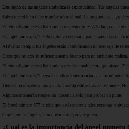
Este signo de tus ángeles simboliza la espiritualidad. Tus ángeles qu
Sabes que el bien debe triunfar sobre el mal. La pregunta es… ¿qué es
El reino divino te está llamando a mantener tu fe. A lo largo del cami
El ángel número 677 te da la fuerza necesaria para superar las tentaci
Al mismo tiempo, tus ángeles están comunicando un mensaje de reden
Crees que no eres lo suficientemente bueno para un ambiente realista.
El reino divino te está llamando a ser más amable contigo mismo. Tiene
El ángel número 677 lleva las indicaciones asociadas a los números 6,
Tienes una inocencia única en ti. Guarda este activo celosamente. No 
Algunos intentarán romper su inocencia sólo para probar un punto.
El ángel número 677 te pide que estés atento a tales personas o situa
Confía en tus ángeles para que te protejan y te guíen.
¿Cuál es la importancia del ángel número 