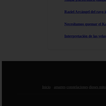
Raziel Arcángel del rayo í
Necesitamos quemar el 
Interpretación de las vela
Inicio
amarres
constelaciones
dioses mito