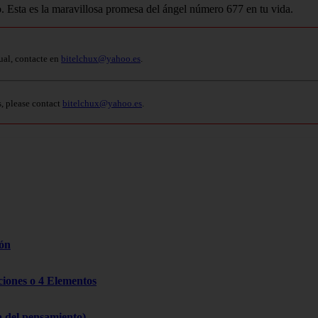
. Esta es la maravillosa promesa del ángel número 677 en tu vida.
ual, contacte en
bitelchux@yahoo.es
.
s, please contact
bitelchux@yahoo.es
.
zón
cciones o 4 Elementos
a del pensamiento)