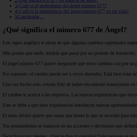
2¿Qué significa el 677 en materia de amor?
3¿Cuál es el simbolismo del ángel número 677?
4¿Cuál es la importancia del ángel número 677 en mi vida?
5Conclusión…
¿Qué significa el número 677 de Ángel?
Este signo angélico te alerta de que algunos cambios espirituales impo
Más pronto que tarde, tendrás que pasar por un período de transición. 
El ángel número 677 quiere asegurarle que estos cambios son por su pr
Por supuesto, el cambio puede ser a veces aterrador. Está bien estar u
Una vez hecho esto, estarás feliz de haber encontrado transiciones en 
El cambio te acerca a tus objetivos. Las nuevas experiencias que encu
Esto se debe a que tales experiencias introducen nuevas oportunidades
El reino divino quiere que sepas que tienes lo que se necesita para tr
Tus pensamientos se traducen en las acciones y decisiones que definen
Escucha tu voz interior. ¿Qué te dice tu corazón? Este mensaje es un 