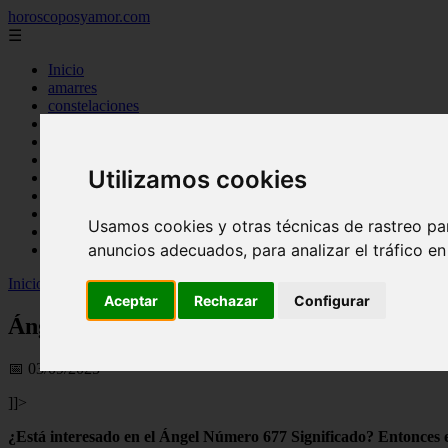
horoscoposyamor.com
☰
Inicio
amarres
constelaciones
dioses mitologicos
mitos
novedades
Utilizamos cookies
numerologia
personajes mitologicos
seres mitologicos
Usamos cookies y otras técnicas de rastreo pa
significado de los suenos
anuncios adecuados, para analizar el tráfico e
simbologia
Inicio
>
horoscopos
>
Ángel Número 677 - Significado y Simbolism
Aceptar
Rechazar
Configurar
Ángel Número 677 - Significado y Simboli
📅 03/09/2025
]]>
¿Está interesado en el Ángel Número 677 Significado? Entonces es