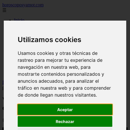
horoscoposyamor.com
☰
Inicio
amarres
constelaciones
dioses mitologicos
Utilizamos cookies
mitos
novedades
numerologia
Usamos cookies y otras técnicas de
personajes mitologicos
rastreo para mejorar tu experiencia de
seres mitologicos
navegación en nuestra web, para
significado de los suenos
simbologia
mostrarte contenidos personalizados y
anuncios adecuados, para analizar el
Inicio
>
yt-astrologia
>
Video 5 signos que comenzarán abril con el
tráfico en nuestra web y para comprender
pie derecho y mucho dinero
de donde llegan nuestros visitantes.
Video 5 signos que comenzarán abril con
el pie derecho y mucho dinero
Aceptar
📅 01/04/2026
Rechazar