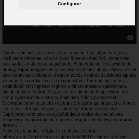
Configurar
Cambiar de mes trae sensación de reinicio. Para algunos signos,
abril viene diferente, con las cosas fluyendo más fácil, respuestas
más rápidas y dinero acompañando el movimiento. Es cuestión de
timing. Algunos signos entran en esa frecuencia ahora. Para Aries, el
mes comienza acelerado; el dinero puede venir de decisiones rápidas
y coraje. La confianza es su mayor activo. Tauro inicia con más
estabilidad, con ingresos seguros o dinero atrasado apareciendo,
dando alivio y control. Virgo ve el resultado de lo que estructuró,
con proyectos dando retorno financiero sólido y consistente.
Escorpión entra en un ciclo de transformación que impacta el dinero,
con nuevas formas de ganar; salir del patrón trae resultados.
Capricornio comienza con posibilidades reales de crecimiento
financiero, reconocimiento o nuevas responsabilidades con retorno
directo.
Fuente de la noticia original y creditos de la foto:
https://jc.uol.com.br/social1/signo/2026/04/01/5-signos-que-vao-