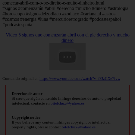
comecar-abril-com-o-pe-direito-e-muito-dinheiro.html
#signos #comenzarán #abril #derecho #mucho #dinero #astrologia
#horoscopo #signosdelzodiaco #zodiaco #cartanatal #astros
#cosmos #energia #luna #mercurioretrogrado #podcastespañol
#podcastespaña
Video 5 signos que comenzarán abril con el pie derecho y mucho
dinero
Contenido original en
https://www.youtube.com/watch?v=fPJzGXe7ivw
Derechos de autor
Si cree que algún contenido infringe derechos de autor o propiedad
intelectual, contacte en
bitelchux@yahoo.es
.
Copyright notice
If you believe any content infringes copyright or intellectual
property rights, please contact
bitelchux@yahoo.es
.