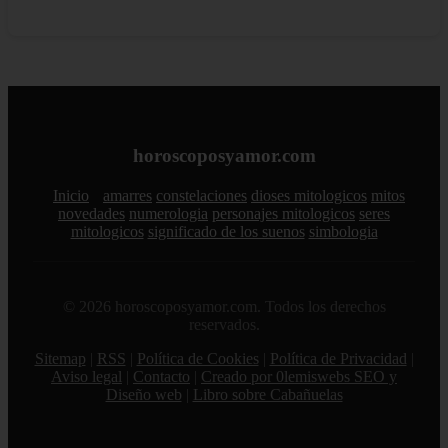
horoscoposyamor.com
Inicio
amarres
constelaciones
dioses mitologicos
mitos
novedades
numerologia
personajes mitologicos
seres
mitologicos
significado de los suenos
simbologia
© 2026 horoscoposyamor.com. Todos los derechos
reservados.
Sitemap
|
RSS
|
Política de Cookies
|
Política de Privacidad
|
Aviso legal
|
Contacto
|
Creado por 0lemiswebs SEO y
Diseño web
|
Libro sobre Cabañuelas