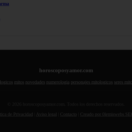
Karma
s
horoscoposyamor.com
logicos
mitos
novedades
numerologia
personajes mitologicos
seres mit
© 2026 horoscoposyamor.com. Todos los derechos reservados.
tica de Privacidad
|
Aviso legal
|
Contacto
|
Creado por 0lemiswebs SE