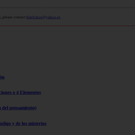
s, please contact
bitelchux@yahoo.es
.
zón
cciones o 4 Elementos
a del pensamiento)
ndigo y de los misterios