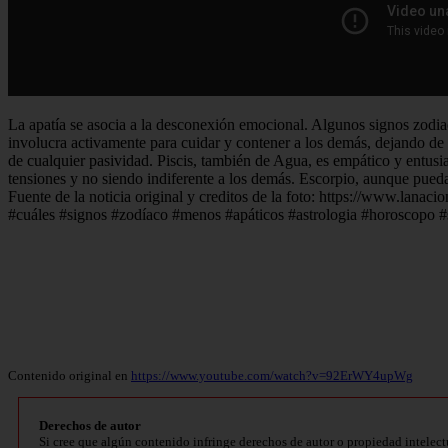
La apatía se asocia a la desconexión emocional. Algunos signos zodiac
involucra activamente para cuidar y contener a los demás, dejando de l
de cualquier pasividad. Piscis, también de Agua, es empático y entusias
tensiones y no siendo indiferente a los demás. Escorpio, aunque pueda p
Fuente de la noticia original y creditos de la foto: https://www.lan
#cuáles #signos #zodíaco #menos #apáticos #astrologia #horoscopo #
Contenido original en
https://www.youtube.com/watch?v=92ErWY4upWg
Derechos de autor
Si cree que algún contenido infringe derechos de autor o propiedad intelect