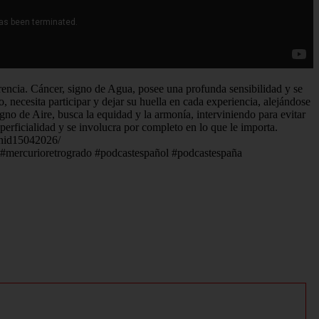
erencia. Cáncer, signo de Agua, posee una profunda sensibilidad y se
 necesita participar y dejar su huella en cada experiencia, alejándose
igno de Aire, busca la equidad y la armonía, interviniendo para evitar
uperficialidad y se involucra por completo en lo que le importa.
s-nid15042026/
a #mercurioretrogrado #podcastespañol #podcastespaña