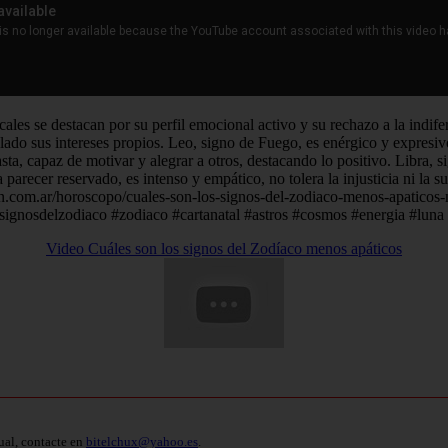
ales se destacan por su perfil emocional activo y su rechazo a la indif
ado sus intereses propios. Leo, signo de Fuego, es enérgico y expresivo,
ta, capaz de motivar y alegrar a otros, destacando lo positivo. Libra, s
arecer reservado, es intenso y empático, no tolera la injusticia ni la s
acion.com.ar/horoscopo/cuales-son-los-signos-del-zodiaco-menos-apatico
signosdelzodiaco #zodiaco #cartanatal #astros #cosmos #energia #lun
Video Cuáles son los signos del Zodíaco menos apáticos
ual, contacte en
bitelchux@yahoo.es
.