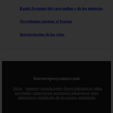
Raziel Arcángel del rayo índigo y de los misterios
Necesitamos quemar el Karma
Interpretación de las velas
horoscoposyamor.com
Inicio
amarres
constelaciones
dioses mitologicos
mitos
novedades
numerologia
personajes mitologicos
seres
mitologicos
significado de los suenos
simbologia