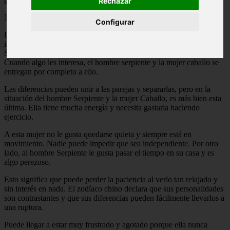
Rechazar
]]>
Configurar
Las serpientes y los caballos del zodíaco chino son muy salvajes,
imitando a los dos animales de los que toman el nombre sus signos.
Su energía es tremenda, y les gusta ir a donde la vida les lleve.
Cuando algo les interesa, el hombre serpiente y la mujer caballo se
entregan por completo a ello.
Las diferencias pueden unir a las parejas y separarlas, pero en la
situación del hombre Serpiente y la mujer Caballo, es más bien esta
última. Ella tiene mucha energía y necesita gastarla haciendo
ejercicio.
A esta mujer no le gusta quedarse quieta y siempre está en
movimiento. Nadie puede impedir que sea independiente. Por otro
lado, al hombre Serpiente le gusta pasar el tiempo en su casa y es
algo perezoso.
Esto significa que puede perder la paciencia al verlo tan relajado y
sin interés en nada. El zodíaco chino declara que sus personalidades
son contrastantes y que sus diferencias pueden fácilmente llevarlos a
una ruptura.
Puede llegar a estar muy frustrado y agotado porque ella nunca