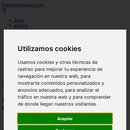
horoscoposyamor.com
☰
Inicio
amarres
constelaciones
dioses mitologicos
mitos
novedades
Utilizamos cookies
numerologia
personajes mitologicos
Usamos cookies y otras técnicas de
seres mitologicos
significado de los suenos
rastreo para mejorar tu experiencia de
simbologia
navegación en nuestra web, para
Inicio
>
horoscopos
>
Hombre Serpiente Caballo Mujer
mostrarte contenidos personalizados y
Compatibilidad a largo plazo
anuncios adecuados, para analizar el
tráfico en nuestra web y para comprender
Hombre Serpiente Caballo Mujer
de donde llegan nuestros visitantes.
Compatibilidad a largo plazo
Aceptar
📅 02/09/2025