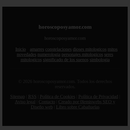
horoscoposyamor.com
horoscoposyamor.com
Inicio
amarres
constelaciones
dioses mitologicos
mitos
novedades
numerologia
personajes mitologicos
seres
mitologicos
significado de los suenos
simbologia
© 2026 horoscoposyamor.com. Todos los derechos
reservados.
Sitemap
|
RSS
|
Política de Cookies
|
Política de Privacidad
|
Aviso legal
|
Contacto
|
Creado por 0lemiswebs SEO y
Diseño web
|
Libro sobre Cabañuelas