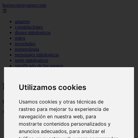
horoscoposyamor.com
☰
amarres
constelaciones
dioses mitologicos
mitos
novedades
numerologia
personajes mitologicos
seres mitologicos
significado de los suenos
simbologia
Horoscopos y tarot de amor
Utilizamos cookies
Usamos cookies y otras técnicas de
Horoscopos y tarot para el amor y para los signos del zodiaco
rastreo para mejorar tu experiencia de
Mostrando 1 - 24 de 1113 artículos
navegación en nuestra web, para
mostrarte contenidos personalizados y
anuncios adecuados, para analizar el