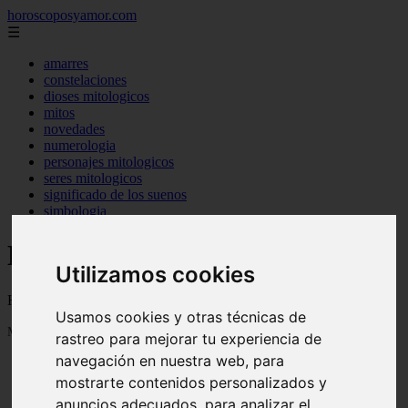
horoscoposyamor.com
☰
amarres
constelaciones
dioses mitologicos
mitos
novedades
numerologia
personajes mitologicos
seres mitologicos
significado de los suenos
simbologia
Horoscopos y tarot de amor
Utilizamos cookies
Horoscopos y tarot para el amor y para los signos del zodiaco
Usamos cookies y otras técnicas de
Mostrando 1 - 24 de 1109 artículos
rastreo para mejorar tu experiencia de
navegación en nuestra web, para
mostrarte contenidos personalizados y
anuncios adecuados, para analizar el