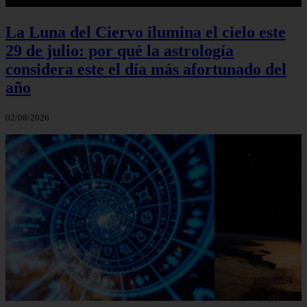
La Luna del Ciervo ilumina el cielo este
29 de julio: por qué la astrología
considera este el día más afortunado del
año
02/08/2026