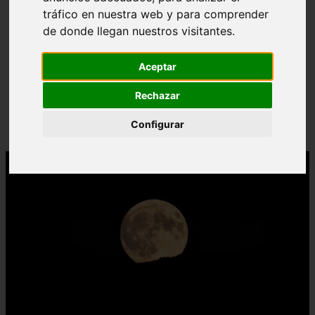
tráfico en nuestra web y para comprender
de donde llegan nuestros visitantes.
❮
❯
Aceptar
Rechazar
10 Símbolos Taínos Y Sus Significados | Simbología
Taína
Configurar