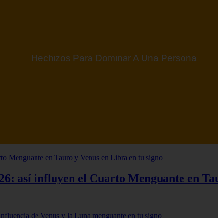
 Taínos Y Sus Significados | Simbología Taína
26: así influyen el Cuarto Menguante en Ta