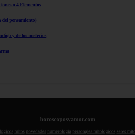
cciones o 4 Elementos
a del pensamiento)
ndigo y de los misterios
Karma
s
horoscoposyamor.com
logicos
mitos
novedades
numerologia
personajes mitologicos
seres mit