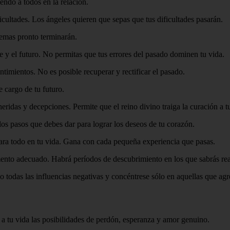
ndo a todos en la relación.
icultades. Los ángeles quieren que sepas que tus dificultades pasarán.
emas pronto terminarán.
e y el futuro. No permitas que tus errores del pasado dominen tu vida.
timientos. No es posible recuperar y rectificar el pasado.
 cargo de tu futuro.
eridas y decepciones. Permite que el reino divino traiga la curación a t
os pasos que debes dar para lograr los deseos de tu corazón.
para todo en tu vida. Gana con cada pequeña experiencia que pasas.
mento adecuado. Habrá períodos de descubrimiento en los que sabrás rea
do todas las influencias negativas y concéntrese sólo en aquellas que agr
a tu vida las posibilidades de perdón, esperanza y amor genuino.