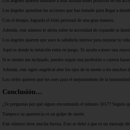
Los ángeles quieren animarte a usar afirmaciones positivas en tus acci
Los ángeles aprueban las acciones que has tomado para llegar a donde e
Con el tiempo, lograrás el éxito personal de una gran manera.
Además, este número te alerta sobre tu necesidad de expandir tu ilumi
Los ángeles quieren que uses tu sabiduría interior para mejorar tu vida
Aquí es donde tu intuición entra en juego. Te ayuda a tener una mayor
Si te sientes tan inclinado, puedes seguir una profesión o carrera basa
Además, este signo angelical abre los ojos de tu mente a los muchos d
Los cielos quieren que los uses para el mejoramiento de la humanidad
Conclusión…
¿Te preguntas por qué sigues encontrando el número 1017? Seguro qu
Tampoco su apariencia es un golpe de suerte.
Este número tiene mucha fuerza. Esto se debe a que es un mensaje dire