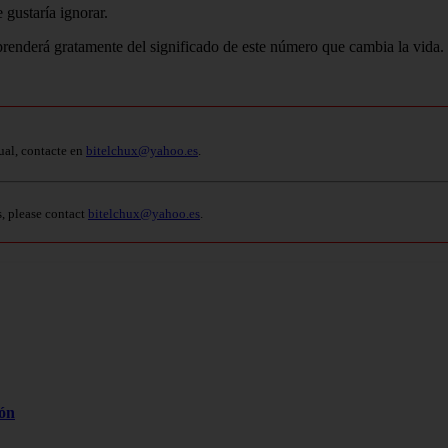
 gustaría ignorar.
rprenderá gratamente del significado de este número que cambia la vida.
ual, contacte en
bitelchux@yahoo.es
.
s, please contact
bitelchux@yahoo.es
.
zón