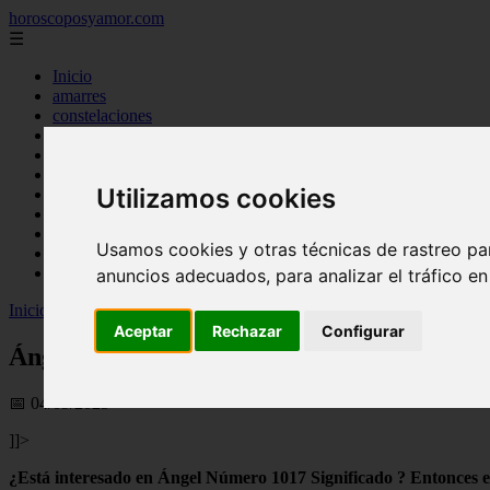
horoscoposyamor.com
☰
Inicio
amarres
constelaciones
dioses mitologicos
mitos
novedades
Utilizamos cookies
numerologia
personajes mitologicos
seres mitologicos
Usamos cookies y otras técnicas de rastreo pa
significado de los suenos
simbologia
anuncios adecuados, para analizar el tráfico e
Inicio
>
horoscopos
>
Ángel número 1017 - Significado y Simbolism
Aceptar
Rechazar
Configurar
Ángel número 1017 - Significado y Simbol
📅 04/09/2025
]]>
¿Está interesado en Ángel Número 1017 Significado ? Entonces est