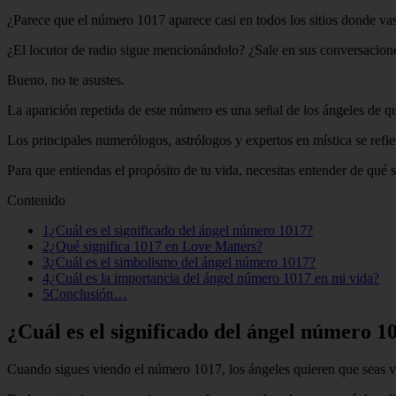
¿Parece que el número 1017 aparece casi en todos los sitios donde vas
¿El locutor de radio sigue mencionándolo? ¿Sale en sus conversacion
Bueno, no te asustes.
La aparición repetida de este número es una señal de los ángeles de q
Los principales numerólogos, astrólogos y expertos en mística se ref
Para que entiendas el propósito de tu vida, necesitas entender de qué s
Contenido
1¿Cuál es el significado del ángel número 1017?
2¿Qué significa 1017 en Love Matters?
3¿Cuál es el simbolismo del ángel número 1017?
4¿Cuál es la importancia del ángel número 1017 en mi vida?
5Conclusión…
¿Cuál es el significado del ángel número 1
Cuando sigues viendo el número 1017, los ángeles quieren que seas vali