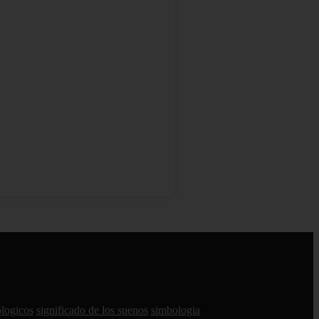
ologicos
significado de los suenos
simbologia