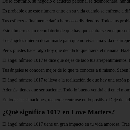
De lo contrario, su negocio o acuerdo personal se desmoronará, hundie
Es probable que este número entre en su vida cuando se enfrente a dif
Tus esfuerzos finalmente darán hermosos dividendos. Todos tus probl
Este número es un recordatorio de que hay que centrarse en el present
Los ángeles quieren desanimarte para que no vivas una vida de arrepen
Pero, puedes hacer algo hoy que decida lo que traerá el mañana. Hazte
El ángel número 1017 te dice que dejes de lado tus arrepentimientos, h
Tus ángeles te conocen mejor de lo que te conoces a ti mismo. Saben l
El ángel número 1017 te lleva a la realización de que hay una razón 
Además, tienes que ser paciente. Todo lo bueno vendrá a ti en el mo
En todas las situaciones, recuerde centrarse en lo positivo. Deje de la
¿Qué significa 1017 en Love Matters?
El ángel número 1017 tiene un gran impacto en tu vida amorosa. Trae 