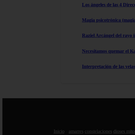
Los ángeles de las 4 Dire
Magia psicotrónica (magi
Raziel Arcángel del rayo í
Necesitamos quemar el 
Interpretación de las vela
Inicio
amarres
constelaciones
dioses mito