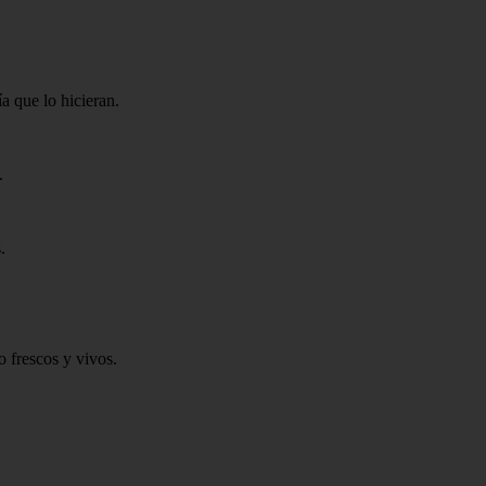
a que lo hicieran.
.
.
o frescos y vivos.