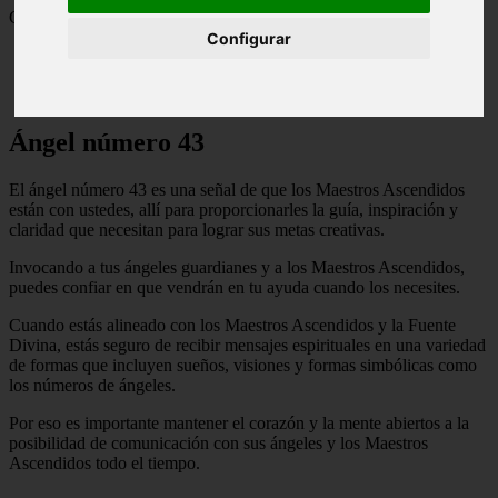
Contenido
Configurar
1Ángel número 43
2El significado del ángel número 43
3Cómo el ángel número 43 nos alinea con el espíritu
Ángel número 43
El ángel número 43 es una señal de que los Maestros Ascendidos
están con ustedes, allí para proporcionarles la guía, inspiración y
claridad que necesitan para lograr sus metas creativas.
Invocando a tus ángeles guardianes y a los Maestros Ascendidos,
puedes confiar en que vendrán en tu ayuda cuando los necesites.
Cuando estás alineado con los Maestros Ascendidos y la Fuente
Divina, estás seguro de recibir mensajes espirituales en una variedad
de formas que incluyen sueños, visiones y formas simbólicas como
los números de ángeles.
Por eso es importante mantener el corazón y la mente abiertos a la
posibilidad de comunicación con sus ángeles y los Maestros
Ascendidos todo el tiempo.