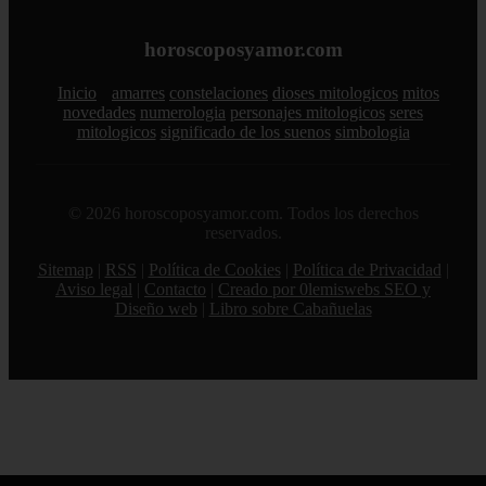
horoscoposyamor.com
Inicio
amarres
constelaciones
dioses mitologicos
mitos
novedades
numerologia
personajes mitologicos
seres
mitologicos
significado de los suenos
simbologia
© 2026 horoscoposyamor.com. Todos los derechos
reservados.
Sitemap
|
RSS
|
Política de Cookies
|
Política de Privacidad
|
Aviso legal
|
Contacto
|
Creado por 0lemiswebs SEO y
Diseño web
|
Libro sobre Cabañuelas