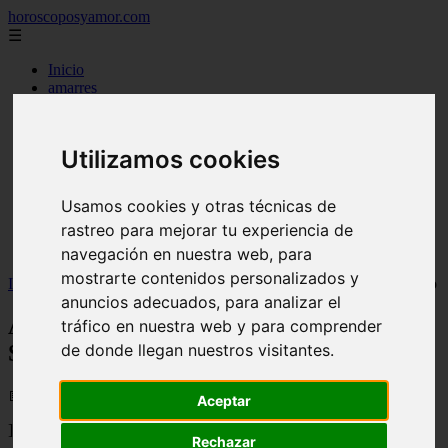
horoscoposyamor.com
☰
Inicio
amarres
constelaciones
dioses mitologicos
mitos
Utilizamos cookies
novedades
numerologia
personajes mitologicos
Usamos cookies y otras técnicas de
seres mitologicos
rastreo para mejorar tu experiencia de
significado de los suenos
simbologia
navegación en nuestra web, para
mostrarte contenidos personalizados y
Inicio
>
horoscopos
>
Ángel número 43 - Significado y Simbolismo
anuncios adecuados, para analizar el
Ángel número 43 - Significado y
tráfico en nuestra web y para comprender
Simbolismo
de donde llegan nuestros visitantes.
📅 06/09/2025
Aceptar
]]>
Rechazar