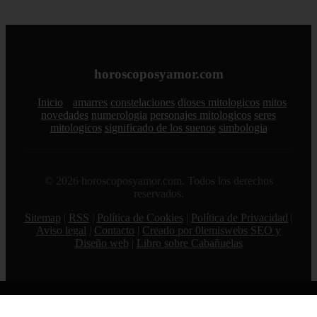
horoscoposyamor.com
Inicio
amarres
constelaciones
dioses mitologicos
mitos
novedades
numerologia
personajes mitologicos
seres
mitologicos
significado de los suenos
simbologia
© 2026 horoscoposyamor.com. Todos los derechos
reservados.
Sitemap
|
RSS
|
Política de Cookies
|
Política de Privacidad
|
Aviso legal
|
Contacto
|
Creado por 0lemiswebs SEO y
Diseño web
|
Libro sobre Cabañuelas