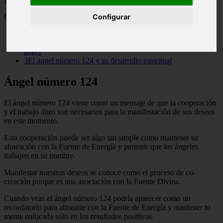
Contenido
Configurar
1Ángel número 124
2El significado vibratorio más profundo del número 124 del
ángel
3El ángel número 124 y su desarrollo espiritual
Ángel número 124
El ángel número 124 viene como un mensaje de que la cooperación
y el trabajo duro son necesarios para la manifestación de sus deseos
en este momento.
Esta cooperación puede ser algo tan simple como mantener su
alineación con la Fuente de Energía y permitir que los ángeles
trabajen en su nombre.
Manifestar nuestros deseos se conoce como el proceso de co-
creación porque es una asociación con la Fuente Divina.
Cuando veas el ángel número 124 podría aparecer como un
recordatorio para alinearte con la Fuente de Energía y mantener tu
mente enfocada sólo en los resultados positivos.