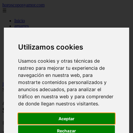
horoscoposyamor.com
☰
Inicio
amarres
constelaciones
dioses mitologicos
mitos
Utilizamos cookies
novedades
numerologia
personajes mitologicos
Usamos cookies y otras técnicas de
seres mitologicos
rastreo para mejorar tu experiencia de
significado de los suenos
simbologia
navegación en nuestra web, para
mostrarte contenidos personalizados y
Inicio
>
horoscopos
>
Ángel número 124 - Significado y
anuncios adecuados, para analizar el
Simbolismo
tráfico en nuestra web y para comprender
Ángel número 124 - Significado y
de donde llegan nuestros visitantes.
Simbolismo
Aceptar
📅 04/09/2025
Rechazar
]]>