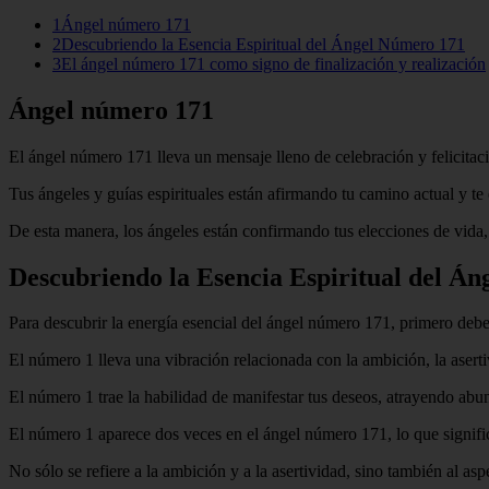
1Ángel número 171
2Descubriendo la Esencia Espiritual del Ángel Número 171
3El ángel número 171 como signo de finalización y realización
Ángel número 171
El ángel número 171 lleva un mensaje lleno de celebración y felicitac
Tus ángeles y guías espirituales están afirmando tu camino actual y te
De esta manera, los ángeles están confirmando tus elecciones de vida, 
Descubriendo la Esencia Espiritual del Á
Para descubrir la energía esencial del ángel número 171, primero debe
El número 1 lleva una vibración relacionada con la ambición, la aserti
El número 1 trae la habilidad de manifestar tus deseos, atrayendo abu
El número 1 aparece dos veces en el ángel número 171, lo que signific
No sólo se refiere a la ambición y a la asertividad, sino también al a