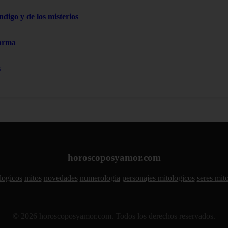
ndigo y de los misterios
Karma
s
horoscoposyamor.com
logicos
mitos
novedades
numerologia
personajes mitologicos
seres mit
© 2026 horoscoposyamor.com. Todos los derechos reservados.