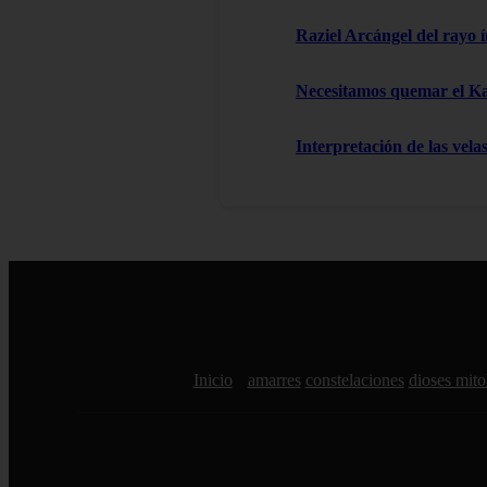
Raziel Arcángel del rayo í
Necesitamos quemar el 
Interpretación de las vela
Inicio
amarres
constelaciones
dioses mito