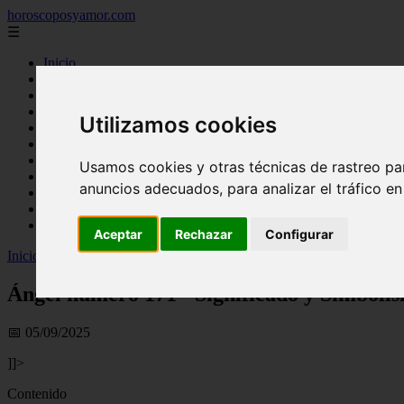
horoscoposyamor.com
☰
Inicio
amarres
constelaciones
dioses mitologicos
Utilizamos cookies
mitos
novedades
numerologia
Usamos cookies y otras técnicas de rastreo pa
personajes mitologicos
anuncios adecuados, para analizar el tráfico e
seres mitologicos
significado de los suenos
simbologia
Aceptar
Rechazar
Configurar
Inicio
>
horoscopos
>
Ángel número 171 - Significado y Simbolismo
Ángel número 171 - Significado y Simboli
📅 05/09/2025
]]>
Contenido