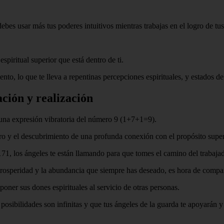
bes usar más tus poderes intuitivos mientras trabajas en el logro de tu
piritual superior que está dentro de ti.
to, lo que te lleva a repentinas percepciones espirituales, y estados de 
ción y realización
una expresión vibratoria del número 9 (1+7+1=9).
gro y el descubrimiento de una profunda conexión con el propósito super
1, los ángeles te están llamando para que tomes el camino del trabajado
rosperidad y la abundancia que siempre has deseado, es hora de compart
ner sus dones espirituales al servicio de otras personas.
posibilidades son infinitas y que tus ángeles de la guarda te apoyarán 