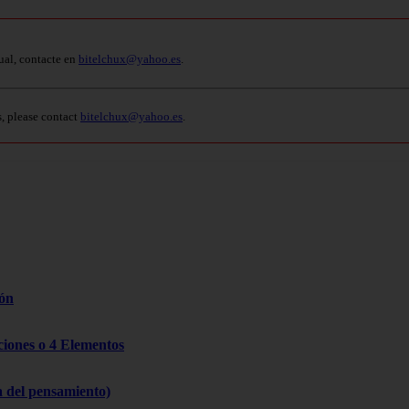
ual, contacte en
bitelchux@yahoo.es
.
s, please contact
bitelchux@yahoo.es
.
zón
cciones o 4 Elementos
a del pensamiento)