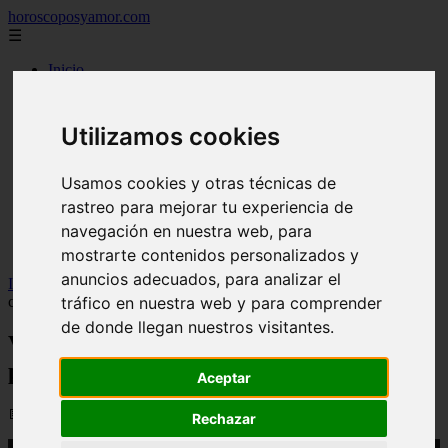
horoscoposyamor.com
☰
Inicio
amarres
constelaciones
dioses mitologicos
Utilizamos cookies
mitos
novedades
numerologia
Usamos cookies y otras técnicas de
personajes mitologicos
rastreo para mejorar tu experiencia de
seres mitologicos
navegación en nuestra web, para
significado de los suenos
simbologia
mostrarte contenidos personalizados y
anuncios adecuados, para analizar el
Inicio
>
yt-astrologia
>
Video Giro financiero abre el camino para
tráfico en nuestra web y para comprender
cambiar la vida de 4 signos
de donde llegan nuestros visitantes.
Video Giro financiero abre el camino
para cambiar la vida de 4 signos
Aceptar
📅 21/03/2026
Rechazar