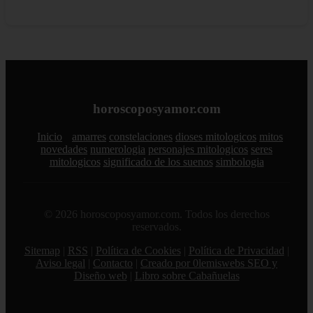
horoscoposyamor.com
Inicio
amarres
constelaciones
dioses mitologicos
mitos
novedades
numerologia
personajes mitologicos
seres
mitologicos
significado de los suenos
simbologia
© 2026 horoscoposyamor.com. Todos los derechos
reservados.
Sitemap
|
RSS
|
Política de Cookies
|
Política de Privacidad
|
Aviso legal
|
Contacto
|
Creado por 0lemiswebs SEO y
Diseño web
|
Libro sobre Cabañuelas