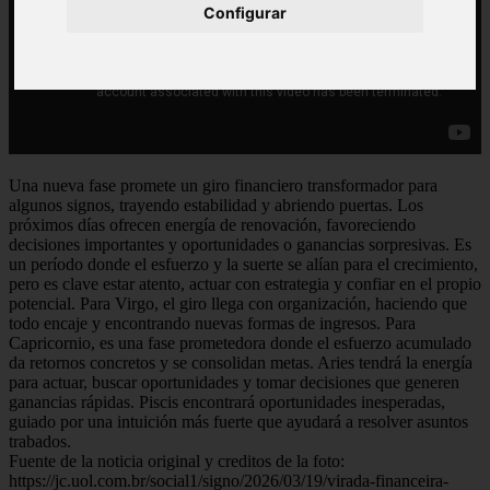
Configurar
Una nueva fase promete un giro financiero transformador para
algunos signos, trayendo estabilidad y abriendo puertas. Los
próximos días ofrecen energía de renovación, favoreciendo
decisiones importantes y oportunidades o ganancias sorpresivas. Es
un período donde el esfuerzo y la suerte se alían para el crecimiento,
pero es clave estar atento, actuar con estrategia y confiar en el propio
potencial. Para Virgo, el giro llega con organización, haciendo que
todo encaje y encontrando nuevas formas de ingresos. Para
Capricornio, es una fase prometedora donde el esfuerzo acumulado
da retornos concretos y se consolidan metas. Aries tendrá la energía
para actuar, buscar oportunidades y tomar decisiones que generen
ganancias rápidas. Piscis encontrará oportunidades inesperadas,
guiado por una intuición más fuerte que ayudará a resolver asuntos
trabados.
Fuente de la noticia original y creditos de la foto:
https://jc.uol.com.br/social1/signo/2026/03/19/virada-financeira-